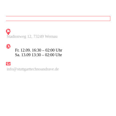
Festival Location
Stadionweg 12, 73249 Wernau
Opening Hours
Fr. 12.09. 16:30 – 02:00 Uhr
Sa. 13.09 13:30 – 02:00 Uhr
Email
info@stuttgarttechnoandrave.de
© 2025 STAR GmbH
© 2020 Vagha by Jegtheme
All Rights Reserved.